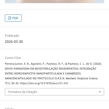
PDF
Publicado
2026-03-30
Como Citar
Pereira Junior, E. R., Agostini, F., Pacheco, R. F., & Pacheco, C. L. de O. (2026).
NOVO PARADIGMA EM BIOESTIMULAÇÃO REGENERATIVA: INTEGRAÇÃO
ENTRE HIDROXIAPATITA NANOPARTICULADA E CANABIDIOL
NANOENCAPSULADO NO PROTOCOLO D.R.E.®.
Aesthetic Orofacial Science
,
7
(1), 30–35. https://doi.org/10.51670/aos.v7i1.316
Fomatos de Citação