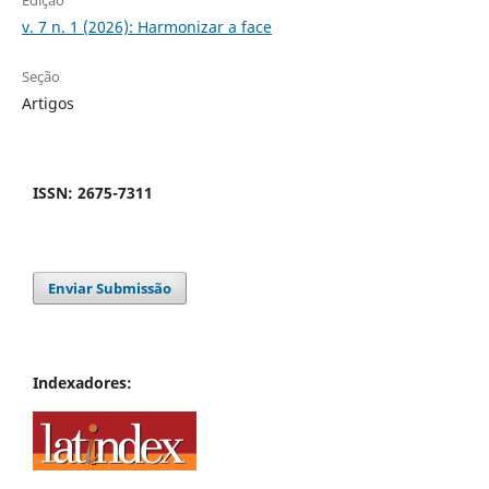
Edição
v. 7 n. 1 (2026): Harmonizar a face
Seção
Artigos
ISSN: 2675-7311
Enviar Submissão
Indexadores: